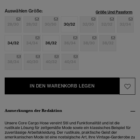
Auswählen Größe:
Größe Und Passform
28/30
28/32
30/30
30/32
32/30
32/32
32/34
34/32
34/34
36/32
36/34
38/30
38/32
38/34
40/30
40/32
40/34
IN DEN WARENKORB LEGEN
Anmerkungen der Redaktion
Unsere Core Cargo Hose vereint Stil und Funktionalität und ist die
rustikale Lösung für zeitgemäße Mode sowie ein klassisches Beispiel für
zuverlässige Arbeitskleidung. Der rustikale, praktische Geist der
amerikanischen Mode ist eine nostalgische Art, Ihre Vintage-Garderobe zu