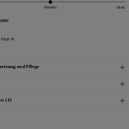
Perfekt
Groß
Lesen
trägt:
M
etzung und Pflege
n (4)