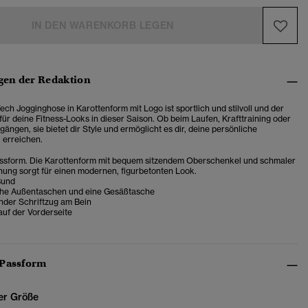
IN DEN WARENKORB LEGEN
en der Redaktion
ch Jogginghose in Karottenform mit Logo ist sportlich und stilvoll und der
für deine Fitness-Looks in dieser Saison. Ob beim Laufen, Krafttraining oder
ängen, sie bietet dir Style und ermöglicht es dir, deine persönliche
u erreichen.
ssform. Die Karottenform mit bequem sitzendem Oberschenkel und schmaler
nung sorgt für einen modernen, figurbetonten Look.
Bund
iche Außentaschen und eine Gesäßtasche
nder Schriftzug am Bein
auf der Vorderseite
 Passform
er Größe