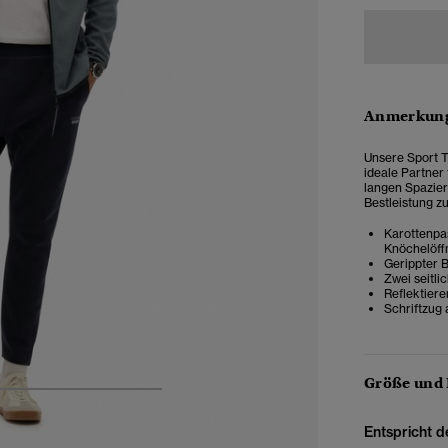
Anmerkung
Unsere Sport Te
ideale Partner 
langen Spazierg
Bestleistung z
Karottenpa
Knöchelöff
Gerippter 
Zwei seitl
Reflektiere
Schriftzug 
Größe und
5
6
7
8
Entspricht d