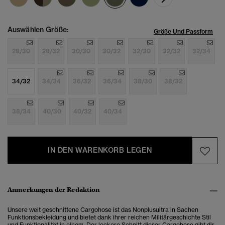
Auswählen Größe:
Größe Und Passform
28/30
28/32
30/30
30/32
32/30
32/32
32/34
34/32
34/34
36/32
36/34
38/30
38/32
38/34
40/30
40/32
40/34
IN DEN WARENKORB LEGEN
Anmerkungen der Redaktion
Unsere weit geschnittene Cargohose ist das Nonplusultra in Sachen
Funktionsbekleidung und bietet dank ihrer reichen Militärgeschichte Stil
und Funktionalität in einem. Der lockere Schnitt dieser Cargohose gibt dir