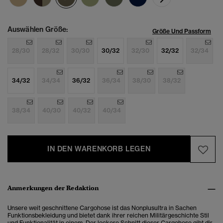
Auswählen Größe:
Größe Und Passform
28/30
28/32
30/30
30/32
32/30
32/32
32/34
34/32
34/34
36/32
36/34
38/30
38/32
38/34
40/30
40/32
40/34
IN DEN WARENKORB LEGEN
Anmerkungen der Redaktion
Unsere weit geschnittene Cargohose ist das Nonplusultra in Sachen
Funktionsbekleidung und bietet dank ihrer reichen Militärgeschichte Stil
und Funktionalität in einem. Der lockere Schnitt dieser Cargohose gibt dir