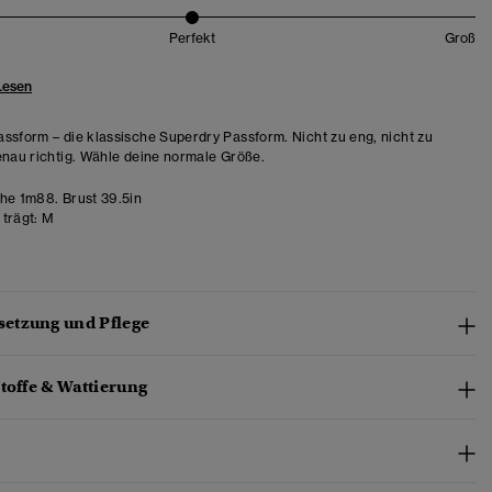
Perfekt
Groß
Lesen
ssform – die klassische Superdry Passform. Nicht zu eng, nicht zu
enau richtig. Wähle deine normale Größe.
e 1m88. Brust 39.5in
trägt:
M
etzung und Pflege
toffe & Wattierung