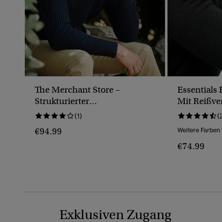
The Merchant Store –
Essentials
Strukturierter
Mit Reißve
Rollkragenpullover
(1)
(
€94.99
Weitere Farben
€74.99
Exklusiven Zugang