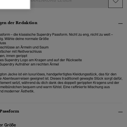
IN DEN WARENKORB LEGEN
en der Redaktion
sform – die klassische Superdry Passform. Nicht zu eng, nicht zu weit –
tig. Wähle deine normale Größe
luss
bschlüsse an Ärmeln und Saum
fächer mit Reißverschluss
en, innen gerippt
tes Superdry Logo am Kragen und auf der Rückseite
 Superdry Aufnäher am rechten Ärmel
gton Jacke ist ein luxuriöses, handgefertigtes Kleidungsstück, das für den
e Abenteuerreisen geeignet ist. Dieses traditionell gewagte Stück sorgt dafür,
atement setzt, während du dich dank des doppelt gerippten Kragens und der
rmelbündchen bequem und warm fühlst. Eine raffinierte Mischung aus
und moderner Ästhetik.
 Passform
er Größe