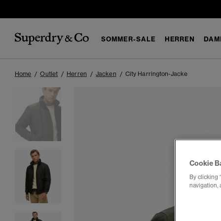
SOMMER-SALE
HERREN
DAM
Home
Outlet
Herren
Jacken
City Harrington-Jacke
Cookie B
By clicking 
navigation, 