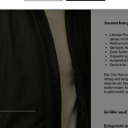
Anmerkung
Lässige Pas
genau rich
Reißversch
Gerippte A
Zwei Außen
Doppelkrag
Aufgestick
Gestickter
Die City Harrin
Alltag und lang
dass du ein St
isolierenden Ä
traditioneller 
Größe und
4
5
6
Entspricht d