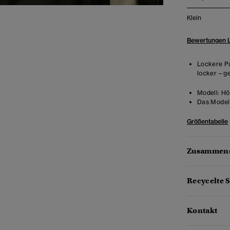
Klein
Bewertungen 
Lockere Pa
locker – g
Modell:
Höh
Das Model 
Größentabelle
Zusammens
Recycelte S
Kontakt