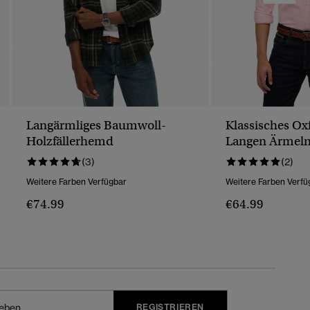
Langärmliges Baumwoll-
Klassisches O
Holzfällerhemd
Langen Ärmel
(3)
(2)
Weitere Farben Verfügbar
Weitere Farben Verfü
€74.99
€64.99
REGISTRIEREN