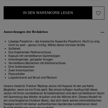
IN DEN WARENKORB LEGEN
Anmerkungen der Redaktion
Lässige Passform – die klassische Superdry Passform. Nicht zu eng,
nicht zu weit – genau richtig. Wähle deine normale Größe
Softshell
Durchgehender Reißverschluss
Kapuze mit verstellbaren Gummizügen
Innenliegender, gerippter Kragen
Verstellbare Bündchen mit Klettverschluss
Drei Außentaschen
Zwei Innentaschen
Fleecefutter
Logostickerei auf Brust und Rücken
Unsere melierte Trekker Ripstop-Jacke mit Kapuze ist der perfekte
Begleiter, wenn es ins Freie geht. Bei einem luftigen Ausflug hält diese
Jacke mit ihren verstellbaren Ärmelbündchen und dem verstellbaren Saum
mit Gummizug das Wetter draußen und die Wärme drin. Dieses Modell ist
ein unschlagbares Outdoor-Basic, das sich dank seines minimalistischen
Designs leicht mit deiner authentischen Garderobe kombinieren lässt.
Praktikabilität war noch nie so stylish.