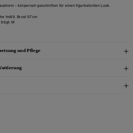
ssform – körpernah geschnitten für einen figurbetonten Look.
he 1m89. Brust 97cm
trägt:
M
etzung und Pflege
Wattierung