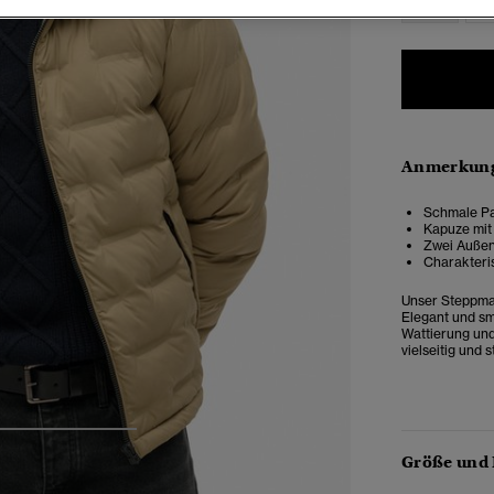
Anmerkung
Schmale Pa
Kapuze mit
Zwei Außen
Charakteri
Unser Steppmant
Elegant und sm
Wattierung und
vielseitig und 
4
5
6
Größe und