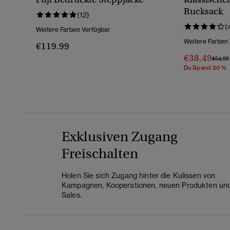
Rucksack
(12)
(
Weitere Farben Verfügbar
Weitere Farben
€119.99
€38.49
Preis 
€54.99
Du Sparst 30 %
Exklusiven Zugang
Freischalten
Holen Sie sich Zugang hinter die Kulissen von
Kampagnen, Kooperationen, neuen Produkten un
Sales.