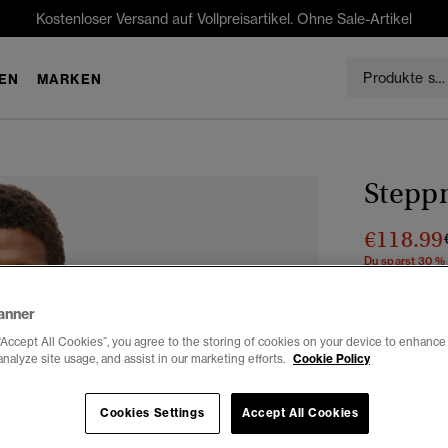
Kostenloser Versand auf Vollpreisartikel. Ohne Sale-Artikel
EN
MARKEN
Stepp
€118.99
Du sparst 30 %
Farbe:
cany
anner
“Accept All Cookies”, you agree to the storing of cookies on your device to enhance 
analyze site usage, and assist in our marketing efforts.
Cookie Policy
Auswählen G
Cookies Settings
Accept All Cookies
XS