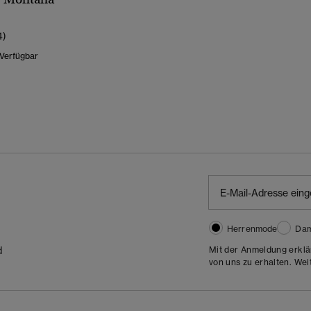
4)
 Verfügbar
Wurde Reduziert Von
Bis
Herrenmode
Da
Mit der Anmeldung erklä
d
von uns zu erhalten. Wei