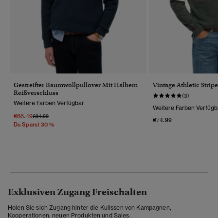
Gestreifter Baumwollpullover Mit Halbem
Vintage Athletic Strip
Reißverschluss
(3)
Weitere Farben Verfügbar
Weitere Farben Verfügb
€66.49
Preis Wurde Reduziert Von
Bis
€94.99
€74.99
Du Sparst 30 %
Exklusiven Zugang Freischalten
Holen Sie sich Zugang hinter die Kulissen von Kampagnen,
Kooperationen, neuen Produkten und Sales.