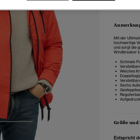
Anmerkung
Mit der Ultima
hochwertige V
und sorgt die 
Windbreaker k
Schmale Pa
Verstellba
Weiches Kr
Doppellagi
Verstellbar
Sechs Auß
Gestepptes
Regulierba
Aufgedruck
Größe und
3
4
5
Entspricht d