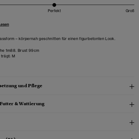
Perfekt
Groß
Lesen
ssform – körpernah geschnitten für einen figurbetonten Look.
he 1m88. Brust 99cm
trägt:
M
etzung und Pflege
Futter & Wattierung