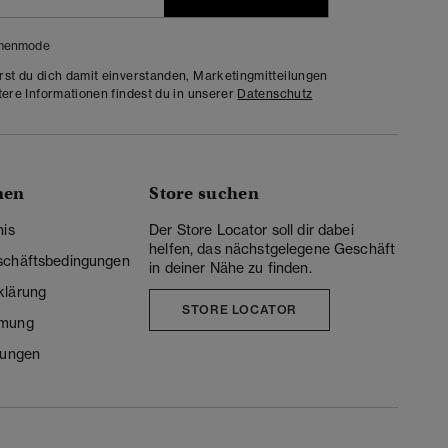
menmode
rst du dich damit einverstanden, Marketingmitteilungen
tere Informationen findest du in unserer
Datenschutz
nen
Store suchen
nis
Der Store Locator soll dir dabei
helfen, das nächstgelegene Geschäft
schäftsbedingungen
in deiner Nähe zu finden.
klärung
STORE LOCATOR
mmung
lungen