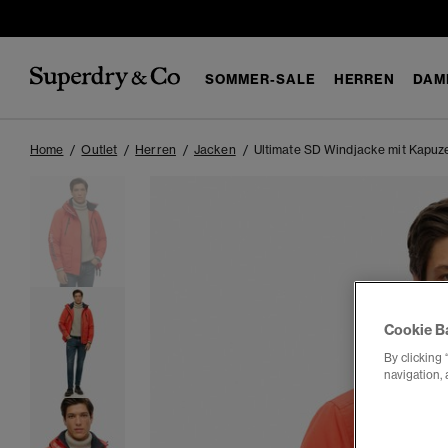
SOMMER-SALE
HERREN
DAM
Home
Outlet
Herren
Jacken
Ultimate SD Windjacke mit Kapuz
Cookie B
By clicking 
navigation, 