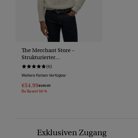
The Merchant Store –
Strukturierter
Rollkragenpullover
(6)
Weitere Farben Verfügbar
€54.99
Preis Wurde Reduziert Von
Bis
€109.99
Du Sparst 50 %
Exklusiven Zugang