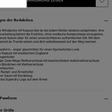
IN DEN WARENKORB LEGEN
en der Redaktion
te Windjacke mit Kapuze bist du bei jedem Wetter bestens aufgehoben. Ihre
erarbeitung betont die Funktion, ohne modische Kompromisse einzugehen,
ganze Saison über für einen unverzichtbaren authentischen Stil. Mit dem
annst du Trends setzen und dich selbstbewusst auf den Weg machen.
ssform – enger geschnitten für einen figurbetonten Look
re Kapuze mit elastischem Zugband
agenfutter
ger Zwei-Wege-Reißverschluss mit beschichtetem Außenreißverschluss
e Bündchen mit Klettverschluss
entaschen
 Rumpf- und Ärmelfutter
rer Saum mit Kordelzug
tes Superdry Logo auf dem Ärmel
 Passform
er Größe