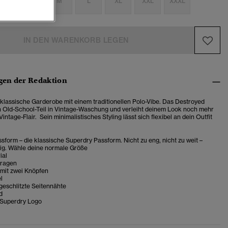
S
S
M
L
XL
XXL
XXXL
IN DEN WARENKORB LEGEN
en der Redaktion
klassische Garderobe mit einem traditionellen Polo-Vibe. Das Destroyed
ein Old-School-Teil in Vintage-Waschung und verleiht deinem Look noch mehr
Vintage-Flair.
Sein minimalistisches Styling lässt sich flexibel an dein Outfit
sform – die klassische Superdry Passform. Nicht zu eng, nicht zu weit –
tig. Wähle deine normale Größe
ial
Kragen
 mit zwei Knöpfen
l
geschlitzte Seitennähte
d
 Superdry Logo