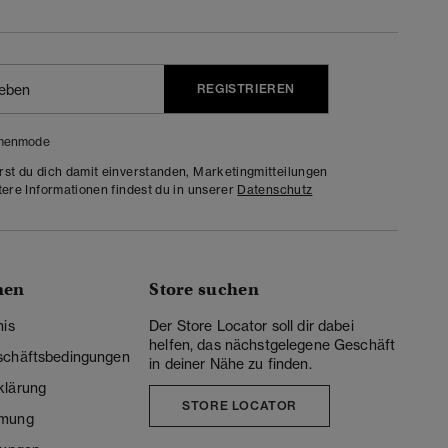
REGISTRIEREN
menmode
rst du dich damit einverstanden, Marketingmitteilungen
tere Informationen findest du in unserer
Datenschutz
nen
Store suchen
nis
Der Store Locator soll dir dabei
helfen, das nächstgelegene Geschäft
schäftsbedingungen
in deiner Nähe zu finden.
klärung
STORE LOCATOR
mmung