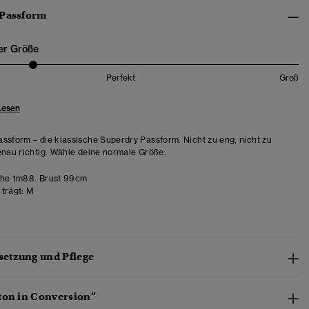
 Passform
er Größe
Perfekt
Groß
Lesen
ssform – die klassische Superdry Passform. Nicht zu eng, nicht zu
enau richtig. Wähle deine normale Größe.
he 1m88. Brust 99cm
trägt:
M
etzung und Pflege
ton in Conversion“