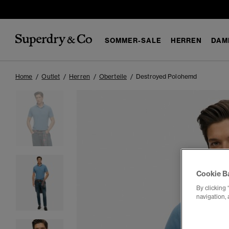
SOMMER-SALE
HERREN
DAM
Home
Outlet
Herren
Oberteile
Destroyed Polohemd
Cookie B
By clicking 
navigation, 