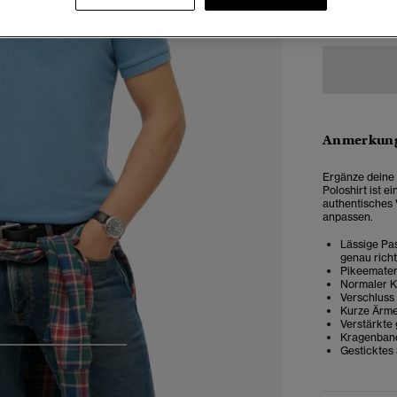
XXS
X
Anmerkung
Ergänze deine 
Poloshirt ist 
authentisches 
anpassen.
Lässige Pas
genau rich
Pikeemater
Normaler 
Verschluss
Kurze Ärme
Verstärkte 
Kragenban
Gesticktes
4
5
6
7