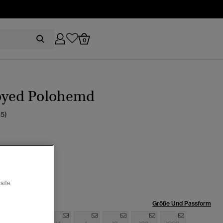
0
oyed Polohemd
(5)
dic blau
site
röße:
Größe Und Passform