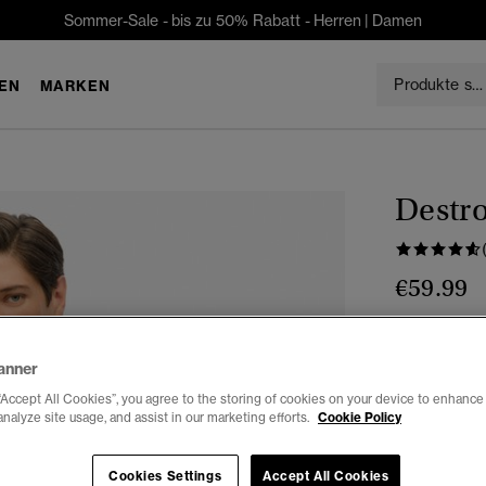
Sommer-Sale - bis zu 50% Rabatt -
Herren
|
Damen
EN
MARKEN
Destr
€59.99
Farbe:
heral
anner
“Accept All Cookies”, you agree to the storing of cookies on your device to enhance 
analyze site usage, and assist in our marketing efforts.
Cookie Policy
Auswählen G
Cookies Settings
Accept All Cookies