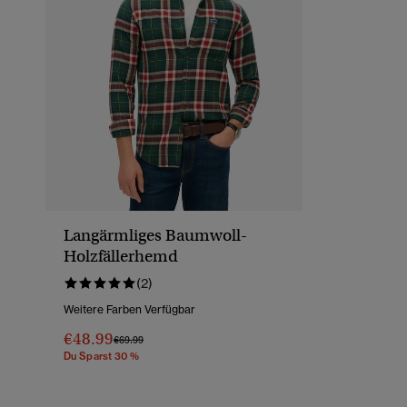
Langärmliges Baumwoll-
Holzfällerhemd
(2)
Weitere Farben Verfügbar
€48.99
Preis Wurde Reduziert Von
Bis
€69.99
Du Sparst 30 %