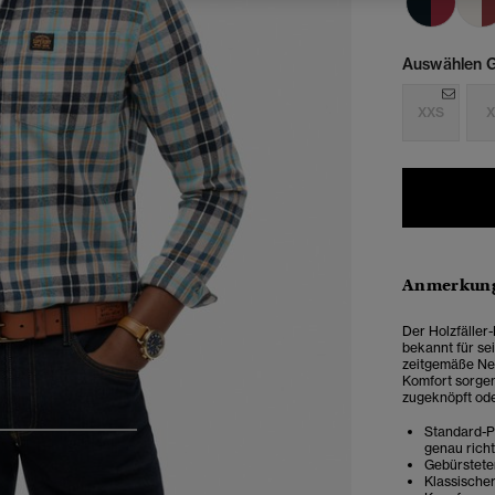
Auswählen G
XXS
X
Anmerkung
Der Holzfäller-
bekannt für se
zeitgemäße Neu
Komfort sorgen
zugeknöpft ode
Standard-Pa
4
5
6
genau rich
Gebürstete
Klassische