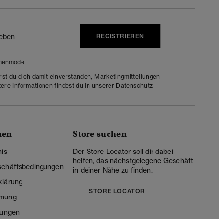
REGISTRIEREN
menmode
rst du dich damit einverstanden, Marketingmitteilungen
tere Informationen findest du in unserer
Datenschutz
nen
Store suchen
nis
Der Store Locator soll dir dabei
helfen, das nächstgelegene Geschäft
schäftsbedingungen
in deiner Nähe zu finden.
klärung
STORE LOCATOR
mmung
lungen