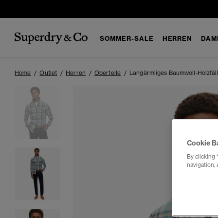
SOMMER-SALE
HERREN
DAM
Home
Outlet
Herren
Oberteile
Langärmliges Baumwoll-Holzfä
Cookie B
By clicking 
navigation, 