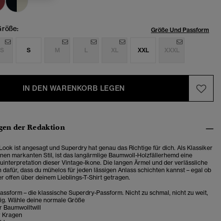
röße:
Größe Und Passform
S
S
M
L
XL
XXL
XXXL
IN DEN WARENKORB LEGEN
en der Redaktion
Look ist angesagt und Superdry hat genau das Richtige für dich. Als Klassiker
inen markanten Stil, ist das langärmlige Baumwoll-Holzfällerhemd eine
interpretation dieser Vintage-Ikone. Die langen Ärmel und der verlässliche
 dafür, dass du mühelos für jeden lässigen Anlass schichten kannst – egal ob
r offen über deinem Lieblings-T-Shirt getragen.
ssform – die klassische Superdry-Passform. Nicht zu schmal, nicht zu weit,
tig. Wähle deine normale Größe
r Baumwolltwill
r Kragen