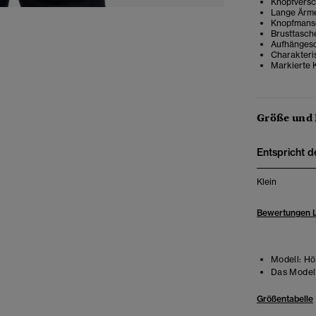
Knopfversc
Lange Ärm
Knopfmans
Brusttasch
Aufhängesc
Charakteri
Markierte 
Größe und
Entspricht d
Klein
Bewertungen 
Modell:
Hö
Das Model 
Größentabelle