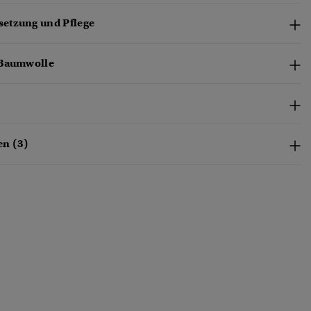
etzung und Pflege
-Baumwolle
n (3)