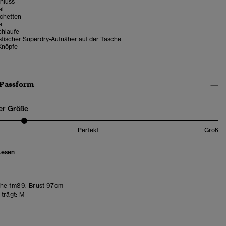
hluss
el
chetten
e
hlaufe
stischer Superdry-Aufnäher auf der Tasche
Knöpfe
 Passform
er Größe
Perfekt
Groß
Lesen
he 1m89. Brust 97cm
trägt:
M