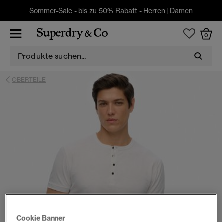
Sommer-Sale - bis zu 50% Rabatt -
Herren
|
Damen
0
OBERTEILE
Cookie Banner