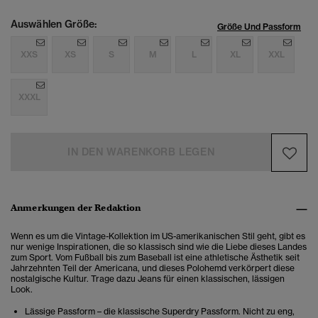
Auswählen Größe:
Größe Und Passform
XXS
XS
S
M
L
XL
XXL
XXXL
IN DEN WARENKORB LEGEN
Anmerkungen der Redaktion
Wenn es um die Vintage-Kollektion im US-amerikanischen Stil geht, gibt es
nur wenige Inspirationen, die so klassisch sind wie die Liebe dieses Landes
zum Sport. Vom Fußball bis zum Baseball ist eine athletische Ästhetik seit
Jahrzehnten Teil der Americana, und dieses Polohemd verkörpert diese
nostalgische Kultur. Trage dazu Jeans für einen klassischen, lässigen
Look.
Lässige Passform – die klassische Superdry Passform. Nicht zu eng,