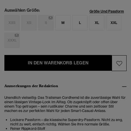
Auswählen Größe:
Größe Und Passform
XXS
XS
S
M
L
XL
XXL
XXXL
IN DEN WARENKORB LEGEN
Anmerkungen der Redaktion
Unendlich vielseitig: Das Trailsman Cordhemd ist die zuverlässige Wahl für
einen lässigen Vintage-Look im Alltag. Ob zugeknöpft oder offen über
einem Top getragen – sein rustikaler Charme und sein zeitloser Stil
machen es zur perfekten Wahl für jeden Smart-Casual-Anlass.
Lockere Passform – die klassische Superdry-Passform. Nicht zu eng,
nicht zu weit, einfach richtig. Wählen Sie Ihre normale Größe.
Feiner Rippkord-Stoff