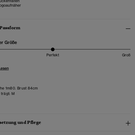
ückenfalten
ogoaufnäher
 Passform
er Größe
Perfekt
Groß
Lesen
he 1m80. Brust 84cm
trägt:
M
etzung und Pflege