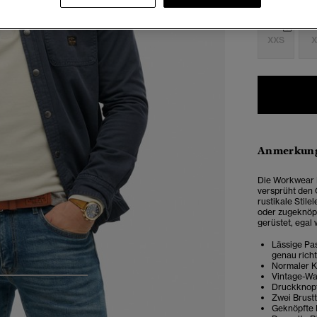
Auswählen G
XXS
X
Anmerkung
Die
Workwear 
versprüht den
rustikale Stil
oder zugeknöpf
gerüstet, egal 
Lässige Pas
genau rich
Normaler 
Vintage-Wa
4
5
6
Druckknopf
Zwei Brust
Geknöpfte