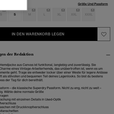
röße:
Größe Und Passform
S
S
M
L
XL
XXL
XXXL
IN DEN WARENKORB LEGEN
en der Redaktion
Hemdjacke aus Canvas
ist funktional, langlebig und zuverlässig. Sie
 Charme
eines Vintage-Arbeiterhemds, das unübertroffen ist, wenn es um
elemente geht. Trage sie entweder locker über einer Weste für legere Anlässe
t als stilvollen und bequemen Teil deines Lagenlooks. So bist du bestens
was der Tag für dich bereithält.
sform – die klassische Superdry Passform. Nicht zu eng, nicht zu weit –
tig. Wähle deine normale Größe
Kragen
schung mit einzelnen Details in Used-Optik
verschluss
taschen mit Druckknopfverschluss
 Manschetten