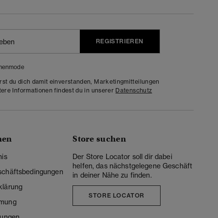
REGISTRIEREN
menmode
rst du dich damit einverstanden, Marketingmitteilungen
tere Informationen findest du in unserer
Datenschutz
nen
Store suchen
nis
Der Store Locator soll dir dabei
helfen, das nächstgelegene Geschäft
schäftsbedingungen
in deiner Nähe zu finden.
klärung
STORE LOCATOR
mmung
lungen