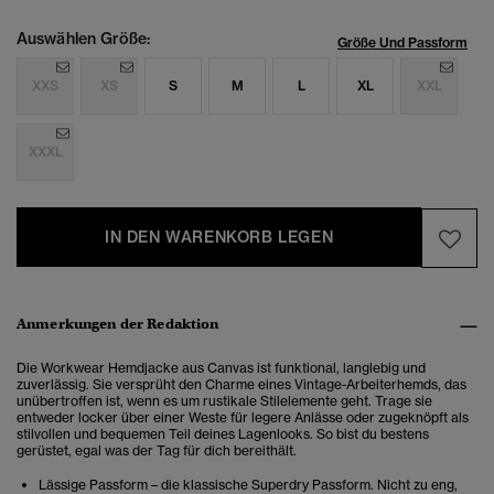
Auswählen Größe:
Größe Und Passform
XXS
XS
S
M
L
XL
XXL
XXXL
IN DEN WARENKORB LEGEN
Anmerkungen der Redaktion
Die
Workwear Hemdjacke aus Canvas
ist funktional, langlebig und
zuverlässig. Sie versprüht den Charme
eines Vintage-Arbeiterhemds, das
unübertroffen ist, wenn es um rustikale Stilelemente geht. Trage sie
entweder locker über einer Weste für legere Anlässe oder zugeknöpft als
stilvollen und bequemen Teil deines Lagenlooks. So bist du bestens
gerüstet, egal was der Tag für dich bereithält.
Lässige Passform – die klassische Superdry Passform. Nicht zu eng,