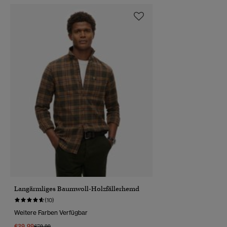
Langärmliges Baumwoll-Holzfällerhemd
(10)
Weitere Farben Verfügbar
€39.99
Preis Wurde Reduziert Von
Bis
€79.99