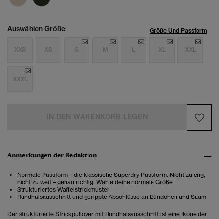
Auswählen Größe:
Größe Und Passform
XXS
XS
S
M
L
XL
XXL
XXXL
IN DEN WARENKORB LEGEN
Anmerkungen der Redaktion
Normale Passform – die klassische Superdry Passform. Nicht zu eng,
nicht zu weit – genau richtig. Wähle deine normale Größe
Strukturiertes Waffelstrickmuster
Rundhalsausschnitt und gerippte Abschlüsse an Bündchen und Saum
Der strukturierte Strickpullover mit Rundhalsausschnitt ist eine Ikone der