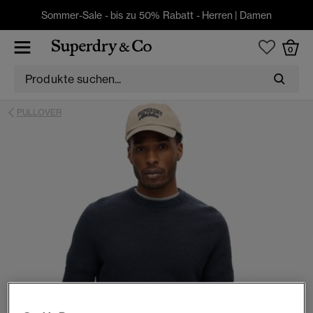
Sommer-Sale - bis zu 50% Rabatt -
Herren
|
Damen
0
PULLOVER