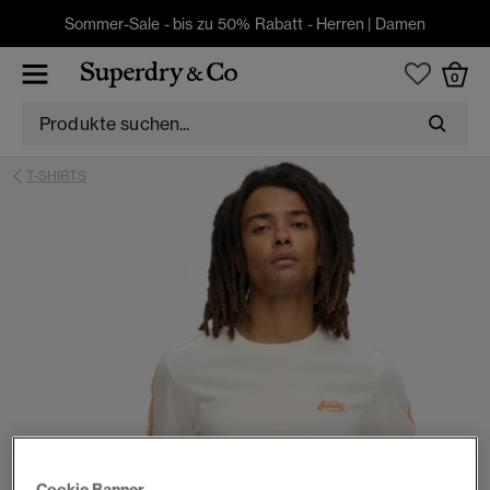
Sommer-Sale - bis zu 50% Rabatt -
Herren
|
Damen
0
T-SHIRTS
Cookie Banner