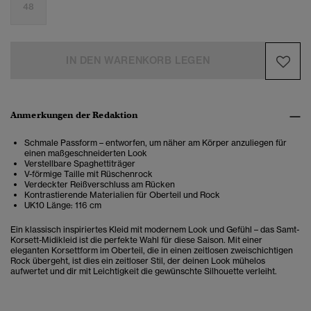
48
IN DEN WARENKORB LEGEN
Anmerkungen der Redaktion
Schmale Passform – entworfen, um näher am Körper anzuliegen für
einen maßgeschneiderten Look
Verstellbare Spaghettiträger
V-förmige Taille mit Rüschenrock
Verdeckter Reißverschluss am Rücken
Kontrastierende Materialien für Oberteil und Rock
UK10 Länge: 116 cm
Ein klassisch inspiriertes Kleid mit modernem Look und Gefühl – das Samt-
Korsett-Midikleid ist die perfekte Wahl für diese Saison. Mit einer
eleganten Korsettform im Oberteil, die in einen zeitlosen zweischichtigen
Rock übergeht, ist dies ein zeitloser Stil, der deinen Look mühelos
aufwertet und dir mit Leichtigkeit die gewünschte Silhouette verleiht.