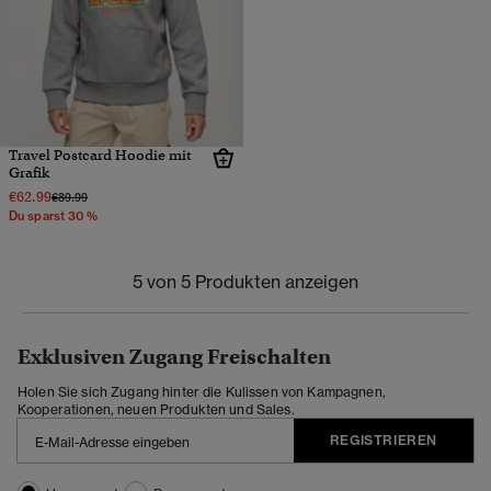
Travel Postcard Hoodie mit
Grafik
€62.99
Preis wurde reduziert von
bis
€89.99
Du sparst 30 %
5 von 5 Produkten anzeigen
Exklusiven Zugang Freischalten
Holen Sie sich Zugang hinter die Kulissen von Kampagnen,
Kooperationen, neuen Produkten und Sales.
REGISTRIEREN