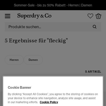
Sommer-Sale - bis zu 50% Rabatt -
Herren
|
Damen
0
5 Ergebnisse für
"fleckig"
Herren
Damen
5 ARTIKEL
FILTERN & SORTIEREN
Cookie Banner
By clicking “Accept All Cookies”, you agree to the storing of cookies on
your device to enhance site navigation, analyze site usage, and assist
in our marketing efforts.
Cookie Policy