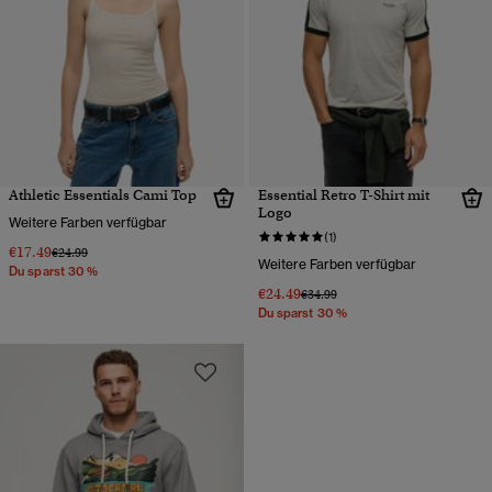
Athletic Essentials Cami Top
Essential Retro T-Shirt mit
Logo
Weitere Farben verfügbar
(1)
€17.49
Preis wurde reduziert von
bis
€24.99
Weitere Farben verfügbar
Du sparst 30 %
€24.49
Preis wurde reduziert von
bis
€34.99
Du sparst 30 %