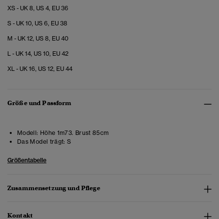
XS - UK 8, US 4, EU 36
S - UK 10, US 6, EU 38
M - UK 12, US 8, EU 40
L - UK 14, US 10, EU 42
XL - UK 16, US 12, EU 44
Größe und Passform
Modell:
Höhe 1m73. Brust 85cm
Das Model trägt:
S
Größentabelle
Zusammensetzung und Pflege
Kontakt