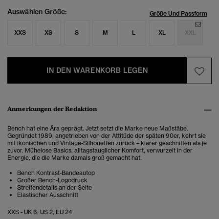
Auswählen Größe:
Größe Und Passform
XXS
XS
S
M
L
XL
XXL
IN DEN WARENKORB LEGEN
Anmerkungen der Redaktion
Bench hat eine Ära geprägt. Jetzt setzt die Marke neue Maßstäbe.
Gegründet 1989, angetrieben von der Attitüde der späten 90er, kehrt sie
mit ikonischen und Vintage-Silhouetten zurück – klarer geschnitten als je
zuvor. Mühelose Basics, alltagstauglicher Komfort, verwurzelt in der
Energie, die die Marke damals groß gemacht hat.
Bench Kontrast-Bandeautop
Großer Bench-Logodruck
Streifendetails an der Seite
Elastischer Ausschnitt
XXS - UK 6, US 2, EU 24