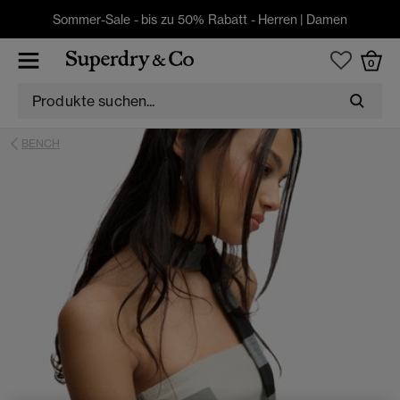
Sommer-Sale - bis zu 50% Rabatt -
Herren
|
Damen
0
BENCH