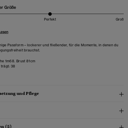
er Größe
Perfekt
Groß
Lesen
ige Passform – lockerer und fließender, für die Momente, in denen du
ungsfreiheit brauchst.
he 1m68. Brust 81cm
trägt:
38
etzung und Pflege
n (5)