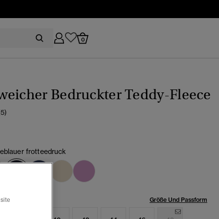
0
weicher Bedruckter Teddy-Fleece
(5)
eblauer frotteedruck
Ausgewählt
röße:
Größe Und Passform
site