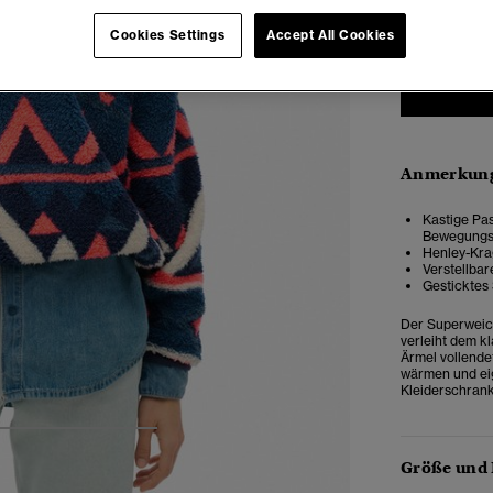
34
3
Cookies Settings
Accept All Cookies
Anmerkung
Kastige Pas
Bewegungsf
Henley-Kra
Verstellba
Gesticktes
Der Superweich
verleiht dem k
Ärmel vollendet
wärmen und eig
Kleiderschrank
4
5
6
7
Größe und