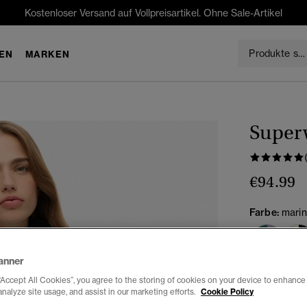
Kostenloser Versand auf Vollpreisartikel. Ohne Sale-Artikel
EN
MARKEN
Super
€94.99
Farbe:
marin
anner
Auswählen G
“Accept All Cookies”, you agree to the storing of cookies on your device to enhance 
analyze site usage, and assist in our marketing efforts.
Cookie Policy