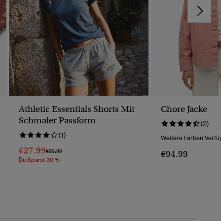
Athletic Essentials Shorts Mit
Chore Jacke
Schmaler Passform
(2)
(1)
Weitere Farben Verfü
€27.99
Preis Wurde Reduziert Von
Bis
€39.99
€94.99
Du Sparst 30 %