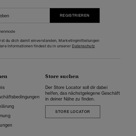
REGISTRIEREN
menmode
rst du dich damit einverstanden, Marketingmitteilungen
tere Informationen findest du in unserer
Datenschutz
nen
Store suchen
nis
Der Store Locator soll dir dabei
helfen, das nächstgelegene Geschäft
schäftsbedingungen
in deiner Nähe zu finden.
klärung
STORE LOCATOR
mmung
lungen