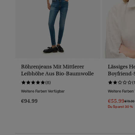
Röhrenjeans Mit Mittlerer
Lässiges H
Leibhöhe Aus Bio-Baumwolle
Boyfriend-S
(8)
(
Weitere Farben Verfügbar
Weitere Farben
€94.99
€55.99
Preis 
€79.99
Du Sparst 30 %