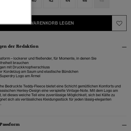
6
38
40
42
44
46
48
IN DEN WARENKORB LEGEN
en der Redaktion
sform – lockerer und fließender, für Momente, in denen Sie
reiheit brauchen
gen mit Druckknopfverschluss
rer Kordelzug am Saum und elastische Bündchen
 Superdry Logo am Ärmel
e Bedruckte Teddy-Fleece bietet eine Schicht gemütlichen Komforts und
lassischen Henley-Design eine verspielte Vintage-Note. Mit dem Logo am
, ist dieses weiche Teil eine zuverlässige Möglichkeit, sich bei Kälte zu
net sich als verlässliches Kleidungsstück für jeden lässig-eleganten
.
 Passform