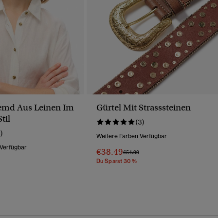
emd Aus Leinen Im
Gürtel Mit Strasssteinen
til
(3)
1)
Weitere Farben Verfügbar
 Verfügbar
€38.49
Preis Wurde Reduziert Von
Bis
€54.99
Du Sparst 30 %
Wurde Reduziert Von
Bis