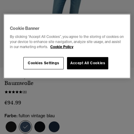
Cookie Banner
By clicking “Accept All Cookies”, you agree to the storing of cookies on
your device to enhance site navigation, analyze site usage, and assist
in our marketing efforts.
Cookie Policy
1
2
3
4
5
Cookies Settings
Accept All Cookies
Röhrenjeans mit mittlerer Leibhöhe aus Bio-
Baumwolle
(8)
€94.99
Farbe:
fulton vintage blau
Ausgewählt