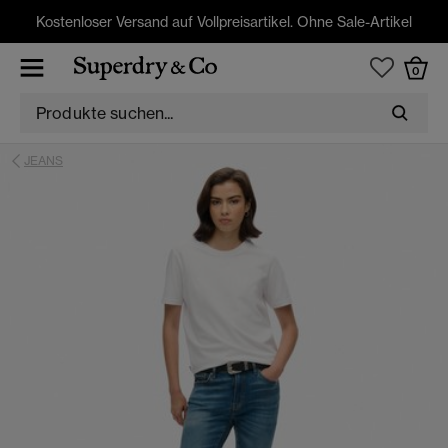
Kostenloser Versand auf Vollpreisartikel. Ohne Sale-Artikel
0
JEANS