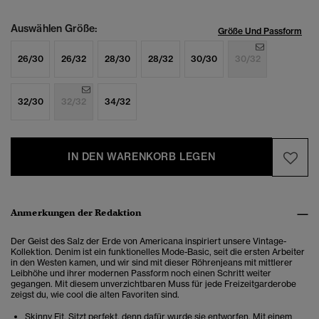
Auswählen Größe:
Größe Und Passform
26/30
26/32
28/30
28/32
30/30
30/32
32/30
32/32
34/32
IN DEN WARENKORB LEGEN
Anmerkungen der Redaktion
Der Geist des Salz der Erde von Americana inspiriert unsere Vintage-
Kollektion. Denim ist ein funktionelles Mode-Basic, seit die ersten Arbeiter
in den Westen kamen, und wir sind mit dieser Röhrenjeans mit mittlerer
Leibhöhe und ihrer modernen Passform noch einen Schritt weiter
gegangen. Mit diesem unverzichtbaren Muss für jede Freizeitgarderobe
zeigst du, wie cool die alten Favoriten sind.
Skinny Fit. Sitzt perfekt, denn dafür wurde sie entworfen. Mit einem