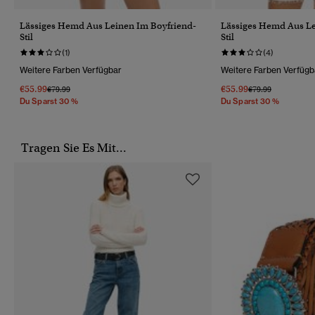
Lässiges Hemd Aus Leinen Im Boyfriend-
Lässiges Hemd Aus Le
Stil
Stil
(1)
(4)
Weitere Farben Verfügbar
Weitere Farben Verfügb
€55.99
€55.99
Preis Wurde Reduziert Von
Bis
Preis Wurde Reduz
Bis
€79.99
€79.99
Du Sparst 30 %
Du Sparst 30 %
Tragen Sie Es Mit...