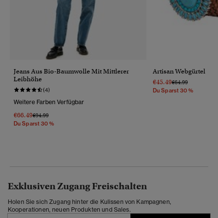
Jeans Aus Bio-Baumwolle Mit Mittlerer
Artisan Webgürtel
Leibhöhe
€45.49
Preis Wurde Reduz
Bis
€64.99
(4)
Du Sparst 30 %
Weitere Farben Verfügbar
€66.49
Preis Wurde Reduziert Von
Bis
€94.99
Du Sparst 30 %
Exklusiven Zugang Freischalten
Holen Sie sich Zugang hinter die Kulissen von Kampagnen,
Kooperationen, neuen Produkten und Sales.