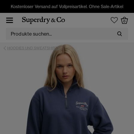
Kostenloser Versand auf Vollpreisartikel. Ohne Sale-Artikel
0
HOODIES UND SWEATSHIRTS