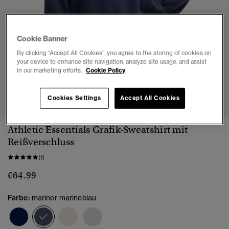
Cookie Banner
By clicking “Accept All Cookies”, you agree to the storing of cookies on
your device to enhance site navigation, analyze site usage, and assist
in our marketing efforts.
Cookie Policy
1
2
3
4
5
6
7
Cookies Settings
Accept All Cookies
Athletic Essentials Grafik-Sweatshirt mit
Reißverschluss
(1)
€64.99
Farbe:
mariner marineblau
Ausgewählt