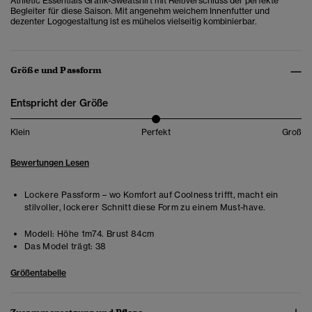
Athletic Essentials Grafik-Sweatshirt mit Reißverschluss der perfekte
Begleiter für diese Saison. Mit angenehm weichem Innenfutter und
dezenter Logogestaltung ist es mühelos vielseitig kombinierbar.
Größe und Passform
Entspricht der Größe
Klein
Perfekt
Groß
Bewertungen Lesen
Lockere Passform – wo Komfort auf Coolness trifft, macht ein
stilvoller, lockerer Schnitt diese Form zu einem Must-have.
Modell:
Höhe 1m74. Brust 84cm
Das Model trägt:
38
Größentabelle