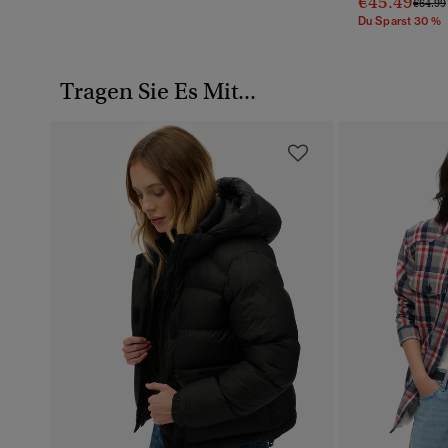
€45.49
Preis 
€64.99
Du Sparst 30 %
Tragen Sie Es Mit...