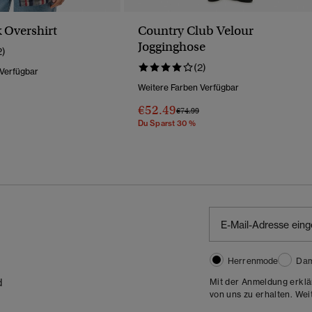
 Overshirt
Country Club Velour
Jogginghose
2)
(2)
 Verfügbar
Weitere Farben Verfügbar
Wurde Reduziert Von
Bis
€52.49
Preis Wurde Reduziert Von
Bis
€74.99
Du Sparst 30 %
Herrenmode
Da
Mit der Anmeldung erklä
d
von uns zu erhalten. Wei