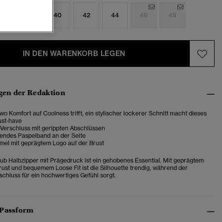
6
38
40
42
44
46
48
IN DEN WARENKORB LEGEN
en der Redaktion
 wo Komfort auf Coolness trifft, ein stylischer lockerer Schnitt macht dieses
ust-have
-Verschluss mit gerippten Abschlüssen
rendes Paspelband an der Seite
rmel mit geprägtem Logo auf der Brust
ub Halbzipper mit Prägedruck ist ein gehobenes Essential. Mit geprägtem
rust und bequemem Loose Fit ist die Silhouette trendig, während der
schluss für ein hochwertiges Gefühl sorgt.
 Passform