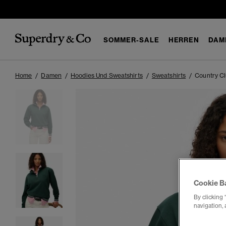
SOMMER-SALE
HERREN
DAM
Home
Damen
Hoodies Und Sweatshirts
Sweatshirts
Country Cl
Cookie B
By clicking 
navigation, 