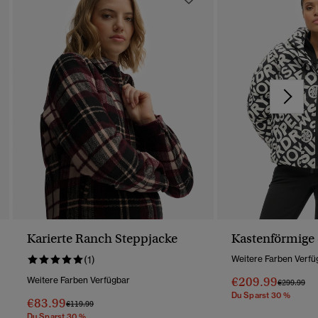
Karierte Ranch Steppjacke
Kastenförmige 
(1)
Weitere Farben Verfü
€209.99
Weitere Farben Verfügbar
Preis Wurd
Bis
€299.99
Du Sparst 30 %
€83.99
Preis Wurde Reduziert Von
Bis
€119.99
Du Sparst 30 %