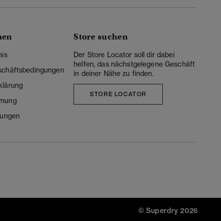
nen
Store suchen
nis
Der Store Locator soll dir dabei
helfen, das nächstgelegene Geschäft
schäftsbedingungen
in deiner Nähe zu finden.
klärung
STORE LOCATOR
mmung
lungen
© Superdry 2026