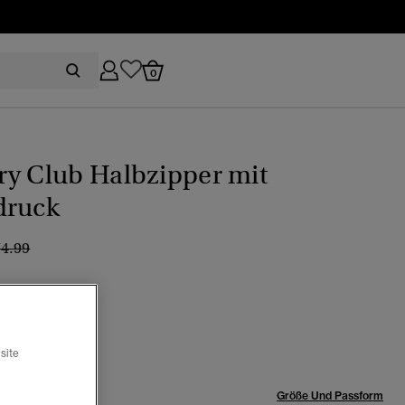
0
ry Club Halbzipper mit
druck
eis wurde reduziert von
bis
74.99
legrün
ewählt
site
röße:
Größe Und Passform