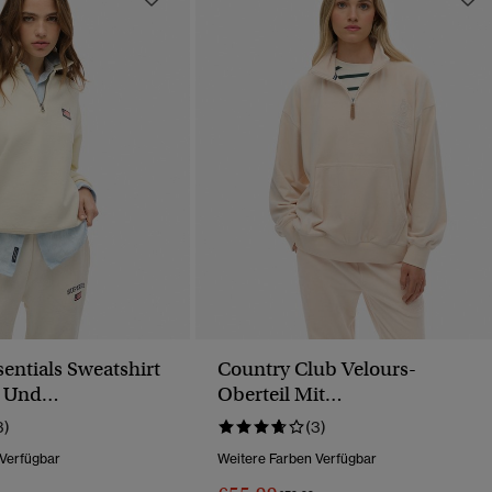
sentials Sweatshirt
Country Club Velours-
n Und
Oberteil Mit
luss
Viertelreißverschluss
3)
(3)
 Verfügbar
Weitere Farben Verfügbar