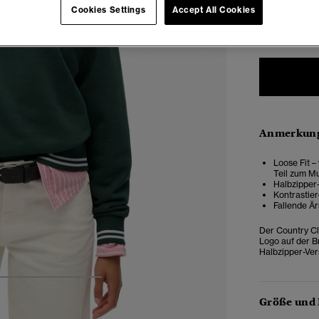
Cookies Settings
Accept All Cookies
34
3
Anmerkung
Loose Fit –
Teil zum M
Halbzipper
Kontrastie
Fallende Ä
Der Country Cl
Logo auf der B
Halbzipper-Ver
4
5
6
7
Größe und