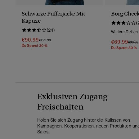
Schwarze Pufferjacke Mit
Borg Check
Kapuze
(
(24)
Weitere Farben
€90.99
Preis Wurde Reduziert Von
Bis
€129.99
€69.99
Preis 
€99.99
Du Sparst 30 %
Du Sparst 30 %
Exklusiven Zugang
Freischalten
Holen Sie sich Zugang hinter die Kulissen von
Kampagnen, Kooperationen, neuen Produkten un
Sales.