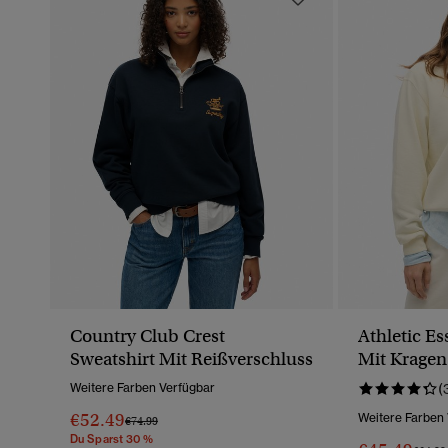
Country Club Crest
Athletic Es
Sweatshirt Mit Reißverschluss
Mit Krage
Reißversch
Weitere Farben Verfügbar
(
€52.49
Weitere Farben
Preis Wurde Reduziert Von
Bis
€74.99
Du Sparst 30 %