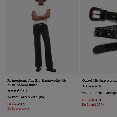
Röhrenjeans Aus Bio-Baumwolle Mit
Gürtel Mit Strassstein
Mittelhohem Bund
(1)
(11)
Weitere Farben Verfügb
Weitere Farben Verfügbar
€38.49
Preis Wurde Reduz
Bis
€54.99
€66.49
Preis Wurde Reduziert Von
Bis
€94.99
Du Sparst 30 %
Du Sparst 30 %