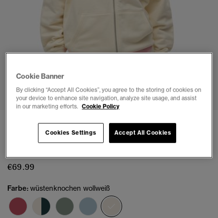
Cookie Banner
1
2
3
4
5
6
By clicking “Accept All Cookies”, you agree to the storing of cookies on
your device to enhance site navigation, analyze site usage, and assist
in our marketing efforts.
Cookie Policy
Übergroße Essential Logo Raglan-
Cookies Settings
Accept All Cookies
Kapuzenjacke
(1)
€69.99
Farbe:
wüstenknochen wollweiß
Ausgewählt