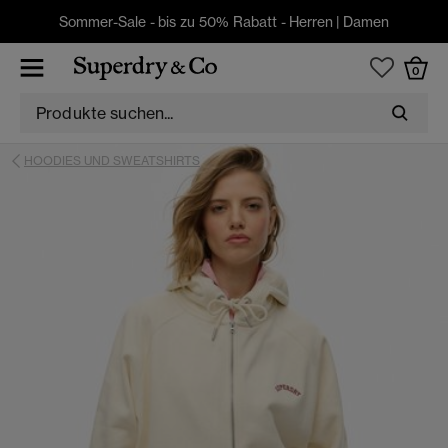
Sommer-Sale - bis zu 50% Rabatt -
Herren
|
Damen
0
HOODIES UND SWEATSHIRTS