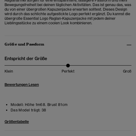
Raglanärmel sorgen für eine entspanntere, lässigere Passform und mehr
Bewegungsfreiheit bei deinen täglichen Aktivitäten. Das ist genau das, was
du von einer übergroßen Kapuzenjacke erwarten solltest. Dieses Design
wird durch das schlichte aufgestickte Logo perfekt ergänzt. Du kannst die
übergroße Essential Logo Raglan-Kapuzenjacke mit jedem deiner
Lieblingsstücke zu einem coolen Look kombinieren.
Größe und Passform
Entspricht der Größe
Klein
Perfekt
Groß
Bewertungen Lesen
Modell:
Höhe 1m68. Brust 81cm
Das Model trägt:
38
Größentabelle