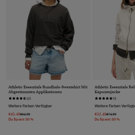
Athletic Essentials Rundhals-Sweatshirt Mit
Athletic Essentials Re
Abgestimmten Applikationen
Kapuzenjacke
(2)
(1)
Weitere Farben Verfügbar
Weitere Farben Verfügb
€45.49
€52.49
Preis Wurde Reduziert Von
Bis
Preis Wurde Reduz
Bis
€64.99
€74.99
Du Sparst 30 %
Du Sparst 30 %