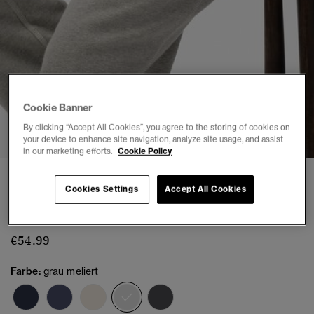
Cookie Banner
1
2
3
4
5
6
7
8
By clicking “Accept All Cookies”, you agree to the storing of cookies on
your device to enhance site navigation, analyze site usage, and assist
in our marketing efforts.
Cookie Policy
Athletic Essentials Flare-Jogginghose mit
Cookies Settings
Accept All Cookies
tiefem Bund
(7)
€54.99
Farbe:
grau meliert
Ausgewählt