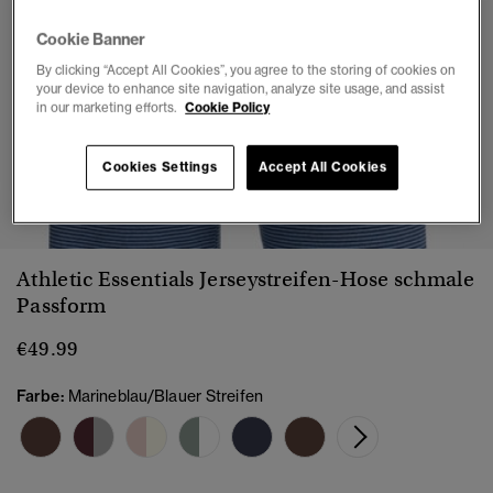
Cookie Banner
By clicking “Accept All Cookies”, you agree to the storing of cookies on
your device to enhance site navigation, analyze site usage, and assist
in our marketing efforts.
Cookie Policy
Cookies Settings
Accept All Cookies
1
2
3
4
5
6
7
Athletic Essentials Jerseystreifen-Hose schmale
Passform
€49.99
Farbe:
Marineblau/Blauer Streifen
Ausge