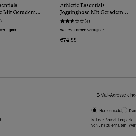
sentials
Athletic Essentials
se Mit Geradem
Jogginghose Mit Geradem
Logo
Bein Und Logo
1)
(4)
 Verfügbar
Weitere Farben Verfügbar
€74.99
Herrenmode
Da
d
Mit der Anmeldung erklä
von uns zu erhalten. Wei