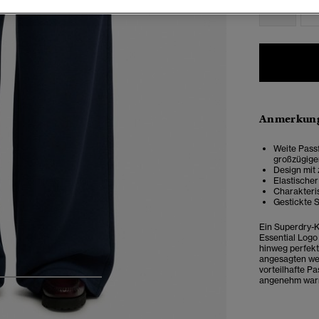
34
3
Anmerkung
Weite Pass
großzügiger
Design mit
Elastischer
Charakteri
Gestickte S
Ein Superdry-K
Essential Logo
hinweg perfekti
angesagten wei
vorteilhafte Pa
angenehm warm.
4
5
6
7