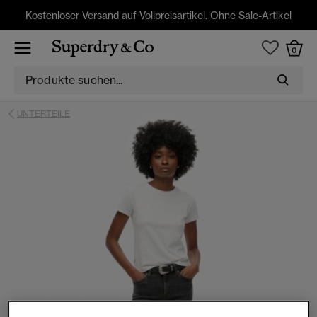
Kostenloser Versand auf Vollpreisartikel. Ohne Sale-Artikel
0
UNTERTEILE