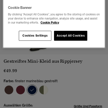
Cookie Banner
By clicking “Accept All Cookies”, you agree to the storing of cookies on
your device to enhance site navigation, analyze site usage, and assist
in our marketing efforts.
Cookie Policy
Cookies Settings
Accept All Cookies
1
2
3
4
5
6
7
Gestreiftes Mini-Kleid aus Rippjersey
€49.99
Farbe:
finster marineblau gestreift
Ausgewählt
Auswählen Größe:
Größe Und Passform