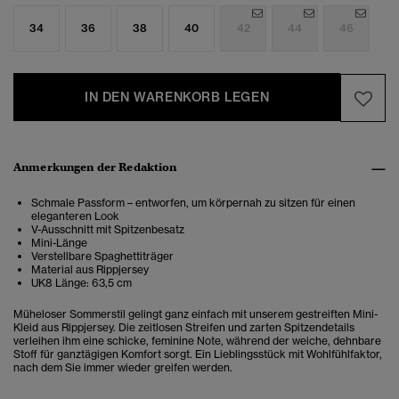
34
36
38
40
42
44
46
IN DEN WARENKORB LEGEN
Anmerkungen der Redaktion
Schmale Passform – entworfen, um körpernah zu sitzen für einen
eleganteren Look
V-Ausschnitt mit Spitzenbesatz
Mini-Länge
Verstellbare Spaghettiträger
Material aus Rippjersey
UK8 Länge: 63,5 cm
Müheloser Sommerstil gelingt ganz einfach mit unserem gestreiften Mini-
Kleid aus Rippjersey. Die zeitlosen Streifen und zarten Spitzendetails
verleihen ihm eine schicke, feminine Note, während der weiche, dehnbare
Stoff für ganztägigen Komfort sorgt. Ein Lieblingsstück mit Wohlfühlfaktor,
nach dem Sie immer wieder greifen werden.