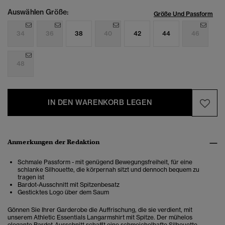
Auswählen Größe:
Größe Und Passform
34
36
38
40
42
44
46
48
IN DEN WARENKORB LEGEN
Anmerkungen der Redaktion
Schmale Passform - mit genügend Bewegungsfreiheit, für eine
schlanke Silhouette, die körpernah sitzt und dennoch bequem zu
tragen ist
Bardot-Ausschnitt mit Spitzenbesatz
Gesticktes Logo über dem Saum
Gönnen Sie Ihrer Garderobe die Auffrischung, die sie verdient, mit
unserem Athletic Essentials Langarmshirt mit Spitze. Der mühelos
elegante Bardot-Ausschnitt schafft eine schmeichelhafte Silhouette,