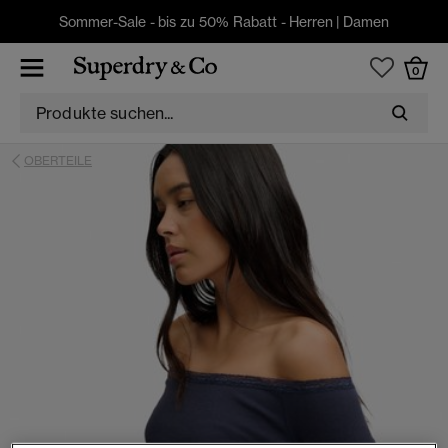
Sommer-Sale - bis zu 50% Rabatt -
Herren
|
Damen
0
OBERTEILE