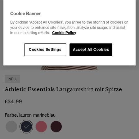
Cookie Banner
By clicking “Accept All Cookies”, you agree to the storing of cookies on
your device to enhance site navigation, analyze site usage, and assist
in our marketing efforts.
Cookie Policy
Cookies Settings
Accept All Cookies
1
2
3
4
5
NEU
Athletic Essentials Langarmshirt mit Spitze
€34.99
Farbe:
lauren marineblau
Ausgewählt