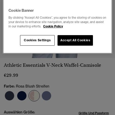
Cookie Banner
By clicking “Accept All Cookies”, you agree to the storing of cookies on
your device to enhance site navigation, analyze site usage, and assist
in our marketing efforts.
Cookie Policy
Cookies Settings
Accept All Cookies
1
2
3
4
5
6
7
Athletic Essentials V-Neck Waffel-Camisole
€29.99
Farbe:
Rosa Blush Streifen
Ausgewählt
Auswählen Größe:
Größe Und Passform