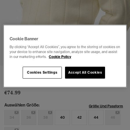
Cookie Banner
By clicking “Accept All Cookies”, you agree to the storing of cookies on
1
2
3
4
5
your device to enhance site navigation, analyze site usage, and assist
in our marketing efforts.
Cookie Policy
Cookies Settings
Accept All Cookies
Cricket Club Jumper
(3)
€74.99
Auswählen Größe:
Größe Und Passform
34
36
38
40
42
44
46