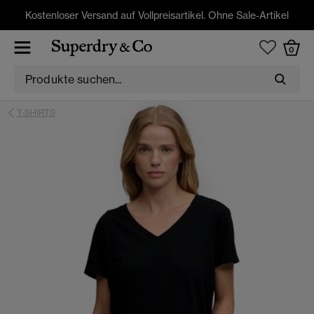
Kostenloser Versand auf Vollpreisartikel. Ohne Sale-Artikel
0
T-SHIRTS