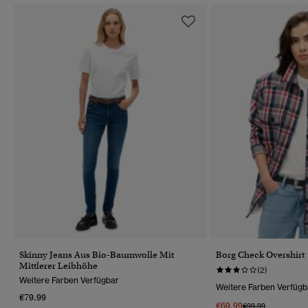
Skinny Jeans Aus Bio-Baumwolle Mit
Borg Check Overshirt
Mittlerer Leibhöhe
(2)
Weitere Farben Verfügbar
Weitere Farben Verfügb
€79.99
€69.99
Preis Wurde Reduz
Bis
€99.99