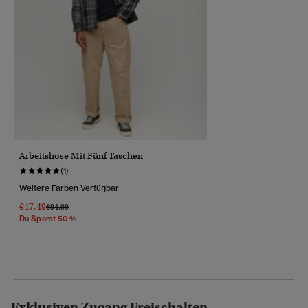
Arbeitshose Mit Fünf Taschen
(1)
Weitere Farben Verfügbar
€47.49
Preis Wurde Reduziert Von
Bis
€94.99
Du Sparst 50 %
Exklusiven Zugang Freischalten