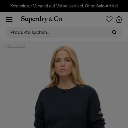
Kostenloser Versand auf Vollpreisartikel. Ohne Sale-Artikel
0
PULLOVER