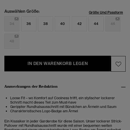
Auswählen Größe:
Größe Und Passform
34
36
38
40
42
44
46
48
IN DEN WARENKORB LEGEN
Anmerkungen der Redaktion
Loose Fit – wo Komfort auf Coolness trifft, ein stylischer lockerer
Schnitt macht dieses Teil zum Must-have
Gerippter Rundhalsausschnitt mit Bündchen an Ärmeln und Saum
Charakteristisches Logo-Badge am Ärmel
Ein Klassiker in jeder Garderobe für diese Saison. Unser lockerer Strick-
Pullover mit Rundhalsausschnitt wurde mit einer bequemen weiten
Passform und einem charakteristischen Logo-Badge am Ärmel gefertigt.