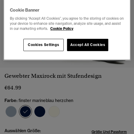
Cookie Banner
By clicking “Accept All Cookies”, you agree to the storing of cookies on
your device to enhance site navigation, analyze site usage, and assist
in our marketing efforts.
Cookie Policy
Cookies Settings
Accept All Cookies
1
2
3
4
5
6
7
Gewebter Maxirock mit Stufendesign
€64.99
Farbe:
finster marineblau herzchen
Ausgewählt
Auswählen Größe:
Größe Und Passform