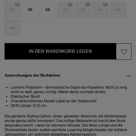
34
36
38
40
42
44
46
48
IN DEN WARENKORB LEGEN
Anmerkungen der Redaktion
Lockere Passform – die klassische Superdry-Passform. Nicht zu eng,
nicht zu weit, genau richtig. Wähle deine normale Größe
Elastischer Bund
Charakteristisches Metall-Label an der Seitennaht
UK10 Länge: 97,5 cm
Die perfekte Styling-Option: Unser gewebter Maxirock mit Stufendesign
wurde genau dafür konzipiert. Das luftige Webmaterial macht den Rock
besonders leicht – ideal für wärmere Monate. Die Maxi-Länge und die
Stufendetails bieten zudem perfekte Layering-Möglichkeiten für kühlere
Jahreszeiten; ein wahrhaft vielseitiges Kleidungsstück.