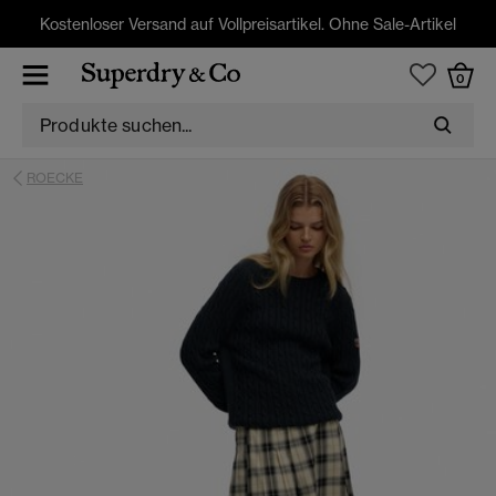
Kostenloser Versand auf Vollpreisartikel. Ohne Sale-Artikel
0
ROECKE