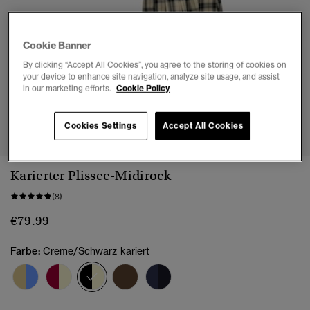
Cookie Banner
By clicking “Accept All Cookies”, you agree to the storing of cookies on
your device to enhance site navigation, analyze site usage, and assist
in our marketing efforts.
Cookie Policy
1
2
3
4
5
6
7
8
Cookies Settings
Accept All Cookies
Karierter Plissee-Midirock
(8)
€79.99
Farbe:
Creme/Schwarz kariert
Ausgewählt