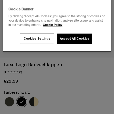
Cookie Banner
By clicking “Accept All Cookies”, you agree to the storing of cookies on
your device to enhance site navigation, analyze site usage, and assist
in our marketing efforts.
Cookie Policy
Cookies Settings
Accept All Cookies
1
2
3
4
Luxe Logo Badeschlappen
(1)
€29.99
Farbe:
schwarz
Ausgewählt