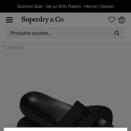
Sommer-Sale - bis zu 50% Rabatt -
Herren
|
Damen
0
SANDALE