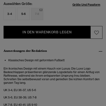
Auswählen Größe:
Größe Und Passform
3-4
5-6
7-8
IN DEN WARENKORB LEGEN
Anmerkungen der Redaktion
Klassisches Design mit geformtem Fußbett
Ein ikonisches Design mit einem Hauch von Luxus: Die Luxe Logo
Badeschlappen präsentieren glänzende Logodetails für einen Anflug von
Raffinesse, während sie ihrem entspannten Ursprung treu bleiben.
Schreiten Sie selbstbewusst voran und genießen Sie kühlen Komfort den
ganzen Tag lang.
UK 3-4, EU 36-37, US 5-6
UK 5-6, EU 38-39, US 7-8
UK 7-8, EU 40-41, US 9-10