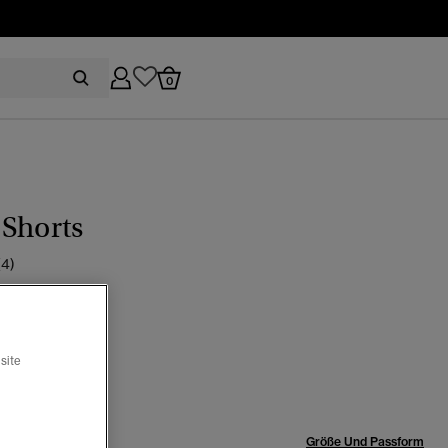
0
Shorts
(4)
tag grau
site
Ausgewählt
röße:
Größe Und Passform