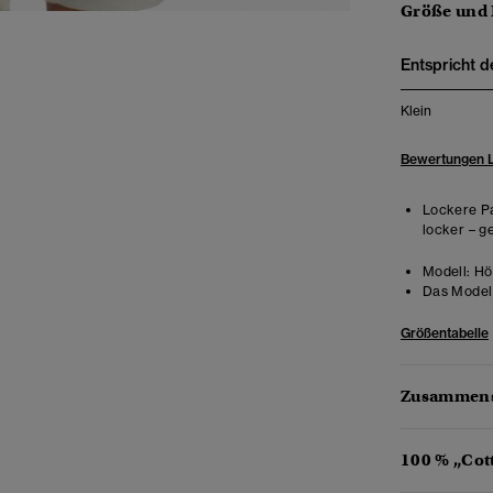
Größe und
Entspricht d
Klein
Bewertungen 
Lockere Pa
locker – g
Modell:
Hö
Das Model 
Größentabelle
Zusammens
100 % „Cot