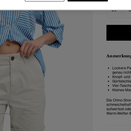
34
3
Anmerkung
Lockere Pas
genau rich
Knopf- und
Gürtelschl
Vier-Tasch
Kleines Ma
Die Chino Shor
schmeichelhafte
aufwertest ode
Warm-Wetter-Es
4
5
6