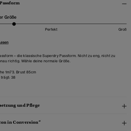
 Passform
er Größe
Perfekt
Groß
Lesen
ssform – die klassische Superdry Passform. Nicht zu eng, nicht zu
enau richtig. Wähle deine normale Größe.
he 1m73. Brust 85cm
trägt:
38
etzung und Pflege
ton in Conversion“