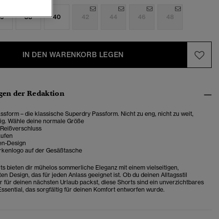
6
38
40
42
44
46
48
IN DEN WARENKORB LEGEN
en der Redaktion
sform – die klassische Superdry Passform. Nicht zu eng, nicht zu weit,
tig. Wähle deine normale Größe
 Reißverschluss
aufen
en-Design
rkenlogo auf der Gesäßtasche
ts bieten dir mühelos sommerliche Eleganz mit einem vielseitigen,
n Design, das für jeden Anlass geeignet ist. Ob du deinen Alltagsstil
r für deinen nächsten Urlaub packst, diese Shorts sind ein unverzichtbares
sential, das sorgfältig für deinen Komfort entworfen wurde.