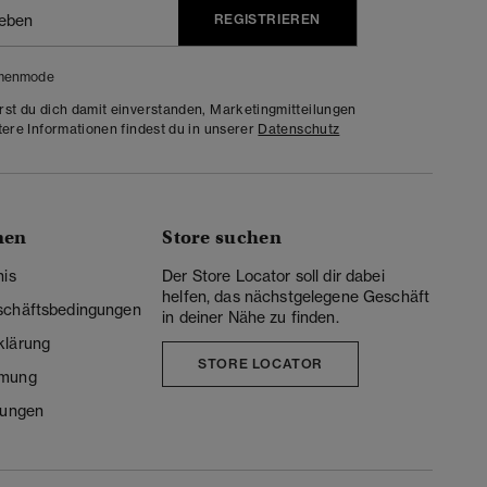
REGISTRIEREN
menmode
rst du dich damit einverstanden, Marketingmitteilungen
tere Informationen findest du in unserer
Datenschutz
nen
Store suchen
nis
Der Store Locator soll dir dabei
helfen, das nächstgelegene Geschäft
schäftsbedingungen
in deiner Nähe zu finden.
klärung
STORE LOCATOR
mmung
lungen