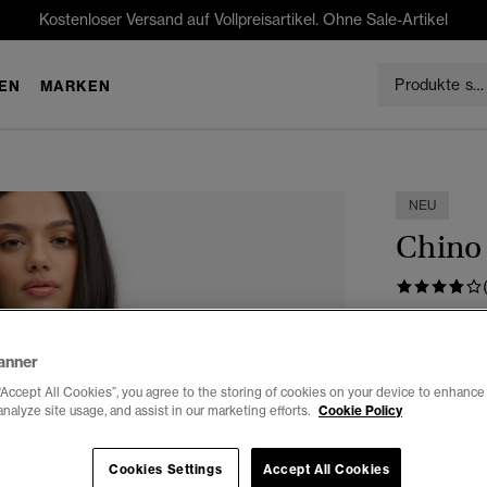
Kostenloser Versand auf Vollpreisartikel. Ohne Sale-Artikel
EN
MARKEN
NEU
Chino 
€54.99
anner
Farbe:
regen
“Accept All Cookies”, you agree to the storing of cookies on your device to enhance 
analyze site usage, and assist in our marketing efforts.
Cookie Policy
Cookies Settings
Accept All Cookies
Auswählen G