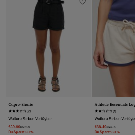
Cupro-Shorts
Athletic Essentials Lo
(2)
(1)
Weitere Farben Verfügbar
Weitere Farben Verfügb
€29.99
€38.49
Preis Wurde Reduziert Von
Bis
Preis Wurde Reduz
Bis
€59.99
€54.99
Du Sparst 50 %
Du Sparst 30 %