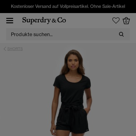
Kostenloser Versand auf Vollpreisartikel. Ohne Sale-Artikel
0
SHORTS