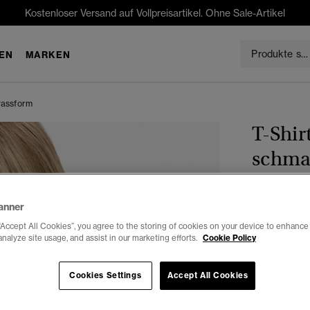
Kostenloser Versand auf Vollpreisartikel. Ohne Sale-Artikel
EN
MARKEN
Passform
T-Shir
schma
€29.99
anner
Farbe:
marin
“Accept All Cookies”, you agree to the storing of cookies on your device to enhance 
analyze site usage, and assist in our marketing efforts.
Cookie Policy
Cookies Settings
Accept All Cookies
Auswählen G