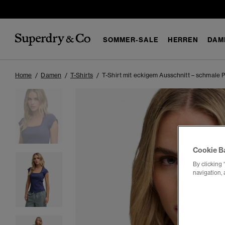
SOMMER-SALE
HERREN
DAM
Home
Damen
T-Shirts
T-Shirt mit eckigem Ausschnitt – schmale 
Cookie B
By clicking 
navigation, 