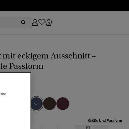
0
t mit eckigem Ausschnitt –
le Passform
er marineblau
site
Ausgewählt
röße:
Größe Und Passform