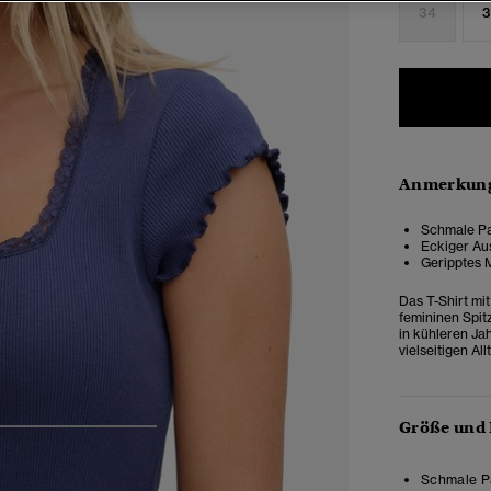
34
3
Anmerkung
Schmale Pa
Eckiger Au
Geripptes 
Das T-Shirt mi
femininen Spit
in kühleren Ja
vielseitigen Al
Größe und
4
5
6
7
Schmale Pa