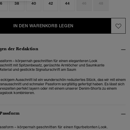
6
38
40
42
44
46
48
IN DEN WARENKORB LEGEN
en der Redaktion
ssform – körpernah geschnitten für einen eleganteren Look
sschnitt mit Spitzenbesatz, gerüschte Armlöcher und Saumkante
Material und gestickte Signaturschrift am Saum
t eckigem Ausschnitt ist ein wunderschön reduziertes Stück, das wir mit einem
zenausschnitt und schmaler Passform sorgfältig gefertigt haben. Es lässt sich
hreszeiten perfekt layern oder mit einem unserer Denim-Shorts zu einem
ltagslook kombinieren.
 Passform
ssform – körpernah geschnitten für einen figurbetonten Look.