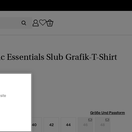
0
ic Essentials Slub Grafik-T-Shirt
er marineblau
ewählt
site
röße:
Größe Und Passform
6
38
40
42
44
46
48