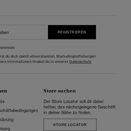
REGISTRIEREN
menmode
rst du dich damit einverstanden, Marketingmitteilungen
tere Informationen findest du in unserer
Datenschutz
nen
Store suchen
nis
Der Store Locator soll dir dabei
helfen, das nächstgelegene Geschäft
schäftsbedingungen
in deiner Nähe zu finden.
klärung
STORE LOCATOR
mmung