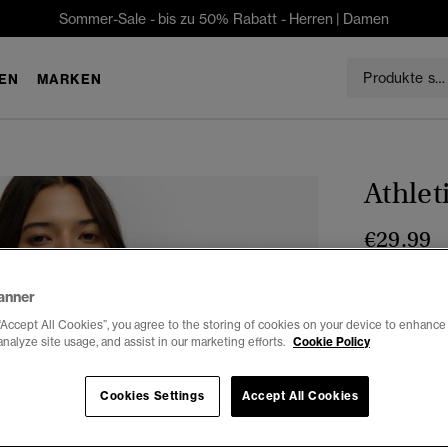
Sommer-Sale - bis zu 50% Rabatt -
Herren
|
Damen
EN
MARKEN
Athlet
€29.99
Farbe:
finst
anner
Ausg
“Accept All Cookies”, you agree to the storing of cookies on your device to enhance 
analyze site usage, and assist in our marketing efforts.
Cookie Policy
Auswählen G
Cookies Settings
Accept All Cookies
34
3