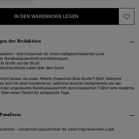
IN DEN WARENKORB LEGEN
en der Redaktion
ssform – sitzt körpernah für einen maßgeschneiderten Look
r Rundhalsausschnitt und Wellensaum
e Grafik auf der Brust
stisches Metall-Label über dem Saum
icht besser als unser Athletic Essentials Slub Grafik-T-Shirt. Mühelos
st es sich mit allem kombinieren, während dezente Designdetails wie der
d der ungesäumte Rundhalsausschnitt dem klassischen T-Shirt eine moderne
. Dein neuer Favorit für entspannte Tage.
 Passform
ssform – körpernah geschnitten für einen figurbetonten Look.