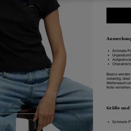
Anmerkung
Schmale Pa
Ungesäumte
Aufgedruckt
Charakteri
Basics werden n
vielseitig, läs
Wellensaum un
Note verleihen
Größe und
4
5
6
Schmale Pa