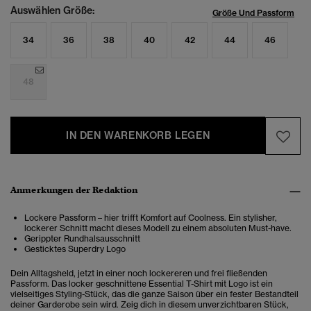
Auswählen Größe:
Größe Und Passform
34
36
38
40
42
44
46
48
IN DEN WARENKORB LEGEN
Anmerkungen der Redaktion
Lockere Passform – hier trifft Komfort auf Coolness. Ein stylisher,
lockerer Schnitt macht dieses Modell zu einem absoluten Must-have.
Gerippter Rundhalsausschnitt
Gesticktes Superdry Logo
Dein Alltagsheld, jetzt in einer noch lockereren und frei fließenden
Passform. Das locker geschnittene Essential T-Shirt mit Logo ist ein
vielseitiges Styling-Stück, das die ganze Saison über ein fester Bestandteil
deiner Garderobe sein wird. Zeig dich in diesem unverzichtbaren Stück,