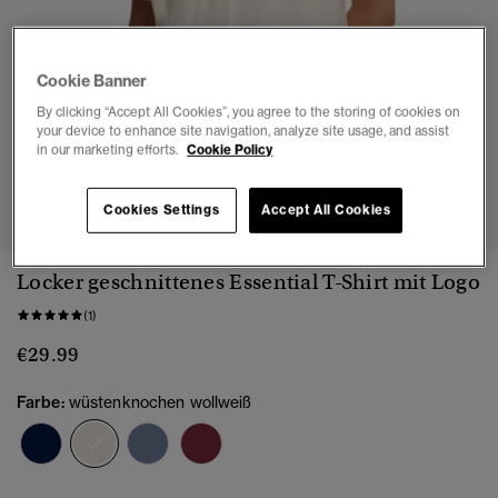
Cookie Banner
By clicking “Accept All Cookies”, you agree to the storing of cookies on
your device to enhance site navigation, analyze site usage, and assist
in our marketing efforts.
Cookie Policy
1
2
3
4
5
6
Cookies Settings
Accept All Cookies
Locker geschnittenes Essential T-Shirt mit Logo
(1)
€29.99
Farbe:
wüstenknochen wollweiß
Ausgewählt