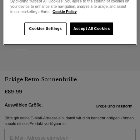
By clicking “Accept All Cookies”, you agree to the storing of cookies on
your device to enhance site navigation, analyze site usage, and assist
in our marketing efforts.
Cookie Policy
Cookies Settings
Accept All Cookies
1
2
3
4
5
6
7
8
9
Eckige Retro-Sonnenbrille
€89.99
Auswählen Größe:
Größe Und Passform
Bitte gib deine E-Mail-Adresse ein, damit wir dich benachrichtigen können,
sobald dieses Produkt verfügbar ist.