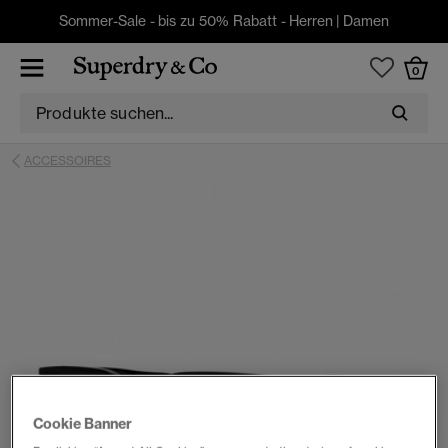
Sommer-Sale - bis zu 50% Rabatt -
Herren
|
Damen
0
ACCESSOIRES
Cookie Banner