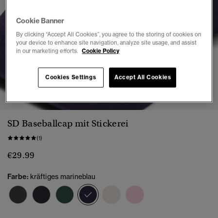
Cookie Banner
By clicking “Accept All Cookies”, you agree to the storing of cookies on
your device to enhance site navigation, analyze site usage, and assist
in our marketing efforts.
Cookie Policy
Cookies Settings
Accept All Cookies
1
2
3
4
5
SD Baseballcap mit Stickerei
(1)
€29.99
Farbe:
kräftiges marineblau
Ausgewählt