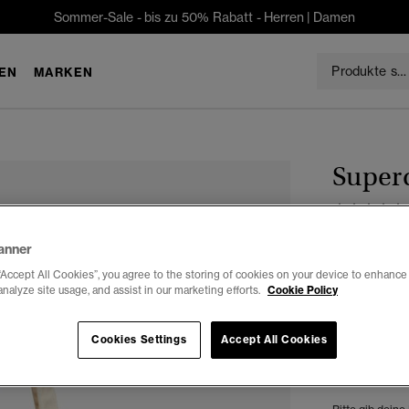
Sommer-Sale - bis zu 50% Rabatt -
Herren
|
Damen
EN
MARKEN
Super
€9.99
anner
“Accept All Cookies”, you agree to the storing of cookies on your device to enhance 
Farbe:
natu
analyze site usage, and assist in our marketing efforts.
Cookie Policy
Cookies Settings
Accept All Cookies
Auswählen G