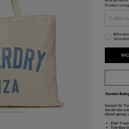
Bitte gib dein
Produkt verfügb
Bitte sen
Veranstal
MI
Anmerkung
Designt für Tre
Garderobe und 
stilvoll genug,
3
4
Zwei Trage
Tote-Bag-S