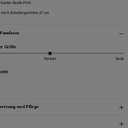
kanter Grafik-Print
2 cm X Schultergurthöhe 27 cm
 Passform
er Größe
Perfekt
Groß
Lesen
etzung und Pflege