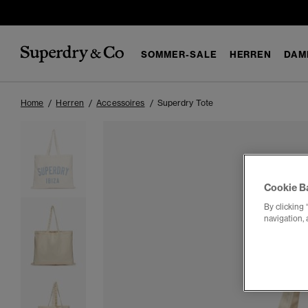
SOMMER-SALE
HERREN
DAM
Home
Herren
Accessoires
Superdry Tote
Cookie B
By clicking 
navigation, 