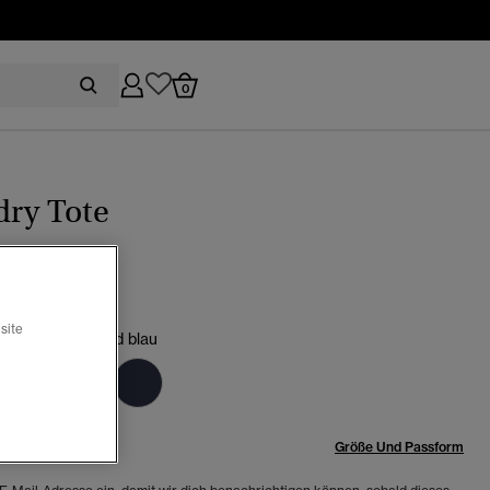
0
dry Tote
(1)
site
rbraun/wedgwood blau
röße:
Größe Und Passform