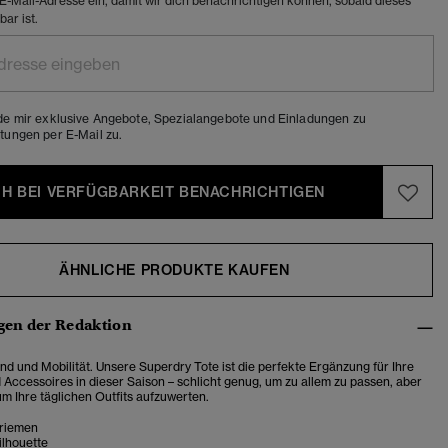
e E-Mail-Adresse ein, damit wir dich benachrichtigen können, sobald dieses
ar ist.
de mir exklusive Angebote, Spezialangebote und Einladungen zu
tungen per E-Mail zu.
CH BEI VERFÜGBARKEIT BENACHRICHTIGEN
ÄHNLICHE PRODUKTE KAUFEN
en der Redaktion
nd und Mobilität. Unsere Superdry Tote ist die perfekte Ergänzung für Ihre
Accessoires in dieser Saison – schlicht genug, um zu allem zu passen, aber
 um Ihre täglichen Outfits aufzuwerten.
riemen
ilhouette