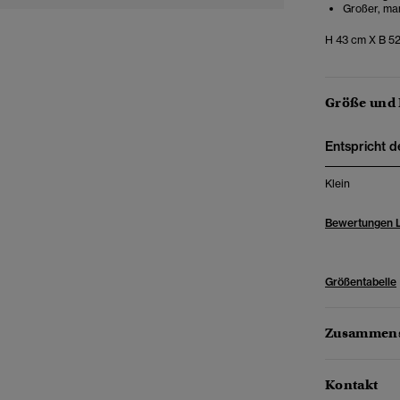
Großer, mar
H 43 cm X B 5
Größe und
Entspricht d
Klein
Bewertungen 
Größentabelle
Zusammens
Kontakt