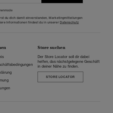
menmode
rst du dich damit einverstanden, Marketingmitteilungen
tere Informationen findest du in unserer
Datenschutz
nen
Store suchen
nis
Der Store Locator soll dir dabei
helfen, das nächstgelegene Geschäft
schäftsbedingungen
in deiner Nähe zu finden.
klärung
STORE LOCATOR
mmung
lungen