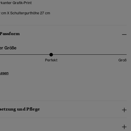
kanter Grafik-Print
2 cm X Schultergurthöhe 27 cm
 Passform
er Größe
Perfekt
Groß
Lesen
etzung und Pflege