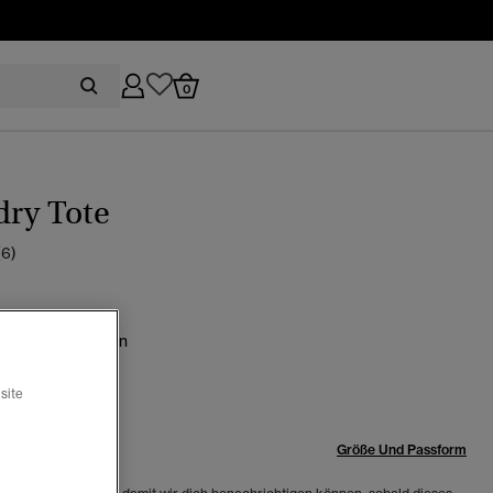
0
dry Tote
(6)
braun/emaillegrün
site
röße:
Größe Und Passform