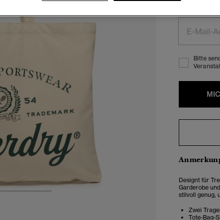
Bitte gib dein
Produkt verfügb
Bitte sen
Veranstal
MI
Anmerkung
Designt für Tre
Garderobe und 
stilvoll genug,
3
4
5
Zwei Trage
Tote-Bag-S