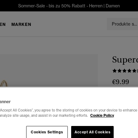
Sommer-Sale - bis zu 50% Rabatt -
Herren
|
Damen
EN
MARKEN
Super
€9.99
Farbe:
natur
anner
“Accept All Cookies”, you agree to the storing of cookies on your device to enhance 
analyze site usage, and assist in our marketing efforts.
Cookie Policy
Auswählen G
Cookies Settings
Accept All Cookies