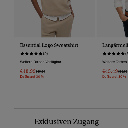
Essential Logo Sweatshirt
Langärmel
(2)
(
Weitere Farben Verfügbar
Weitere Farben
€48.99
€45.49
Preis Wurde Reduziert Von
Bis
Preis 
€69.99
€64.99
Du Sparst 30 %
Du Sparst 30 %
Exklusiven Zugang