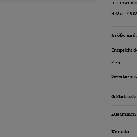
Großer, mar
H 43 cm X B 5
Größe und
Entspricht d
Klein
Bewertungen 
Größentabelle
Zusammens
Kontakt