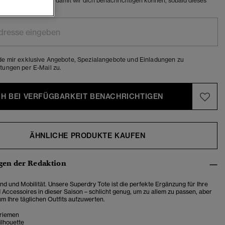
e E-Mail-Adresse ein, damit wir dich benachrichtigen können, sobald dieses
ar ist.
de mir exklusive Angebote, Spezialangebote und Einladungen zu
tungen per E-Mail zu.
CH BEI VERFÜGBARKEIT BENACHRICHTIGEN
ÄHNLICHE PRODUKTE KAUFEN
en der Redaktion
nd und Mobilität. Unsere Superdry Tote ist die perfekte Ergänzung für Ihre
Accessoires in dieser Saison – schlicht genug, um zu allem zu passen, aber
 um Ihre täglichen Outfits aufzuwerten.
riemen
ilhouette