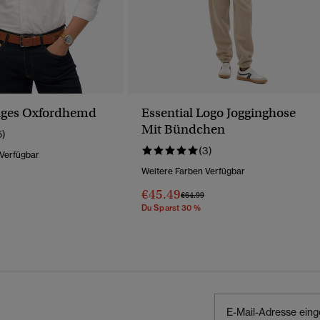
iges Oxfordhemd
Essential Logo Jogginghose
Mit Bündchen
5)
(3)
 Verfügbar
Weitere Farben Verfügbar
Wurde Reduziert Von
Bis
€45.49
Preis Wurde Reduziert Von
Bis
€64.99
Du Sparst 30 %