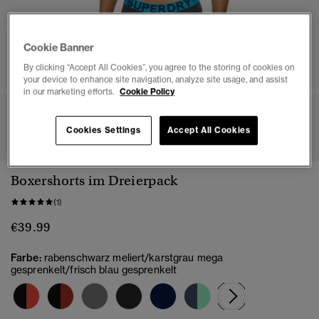
Cookie Banner
By clicking “Accept All Cookies”, you agree to the storing of cookies on
your device to enhance site navigation, analyze site usage, and assist
in our marketing efforts.
Cookie Policy
1
2
3
4
5
6
7
8
Cookies Settings
Accept All Cookies
Boxershorts im Dreierpack
(1)
€39.99
Farbe:
rabenschwarz meliert/karstgrau mega
gesprenkelt/frisch blau gesprenkelt
Ausgewählt